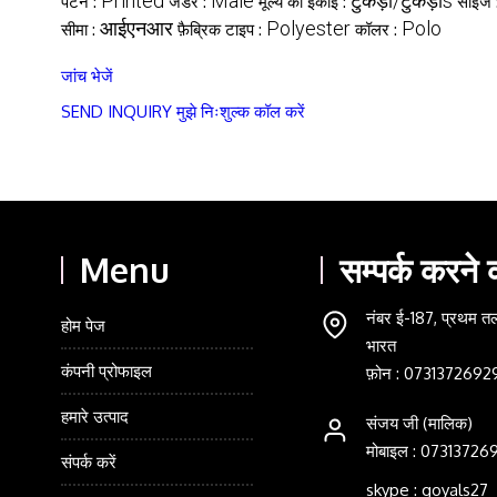
Printed
Male
टुकड़ा/टुकड़ाs
पैटर्न :
जेंडर :
मूल्य की इकाई :
साइज 
आईएनआर
Polyester
Polo
सीमा :
फ़ैब्रिक टाइप :
कॉलर :
जांच भेजें
SEND INQUIRY
मुझे निःशुल्क कॉल करें
Menu
सम्पर्क करने
नंबर ई-187, प्रथम तल,
होम पेज
भारत
कंपनी प्रोफाइल
फ़ोन :
0731372692
हमारे उत्पाद
संजय जी
(
मालिक
)
मोबाइल :
07313726
संपर्क करें
skype : goyals27