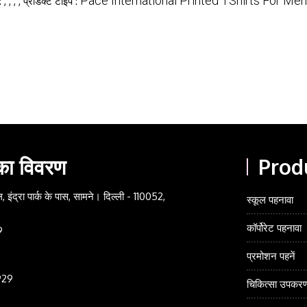
, , , ,
Pace International Printed TShirts For Men
:
प्रॉडक्ट टाइप :
 का विवरण
Prod
 इंद्रा पार्क के पास, सामने। दिल्ली - 110052,
स्कूल पहनावा
कॉर्पोरेट पहनावा
9
प्रमोशन पहनें
929
चिकित्सा उपकर