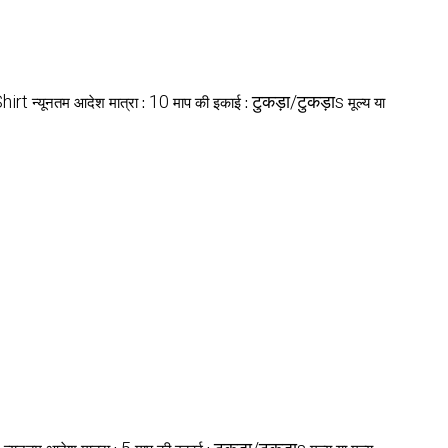
hirt
10
टुकड़ा/टुकड़ाs
न्यूनतम आदेश मात्रा :
माप की इकाई :
मूल्य या